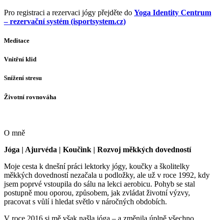
Pro registraci a rezervaci jógy přejděte do
Yoga Identity Centrum
– rezervační systém (isportsystem.cz)
Meditace
Vnitřní klid
Snížení stresu
Životní rovnováha
O mně
Jóga | Ajurvéda | Koučink | Rozvoj měkkých dovedností
Moje cesta k dnešní práci lektorky jógy, koučky a školitelky
měkkých dovedností nezačala u podložky, ale už v roce 1992, kdy
jsem poprvé vstoupila do sálu na lekci aerobicu. Pohyb se stal
postupně mou oporou, způsobem, jak zvládat životní výzvy,
pracovat s vůlí i hledat světlo v náročných obdobích.
V roce 2016 si mě však našla jóga – a změnila úplně všechno.