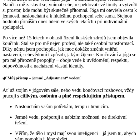
Naučila mě zastavit se, vnímat sebe, respektovat své limity a vytvořit
si prostor, kde mohu být skutečně přítomná. Jóga mi otevřela cestu k
jemnosti, naslouchání a k hlubšímu pochopení sebe sama. Stejnou
hodnotu přináším dnes lidem ve svých lekcích i při individuální
spolupráci.
Po více než 15 letech v oblasti řízení lidských zdrojů jsem objevila
koučink. Stal se pro mě nejen profesí, ale také osobní transformací.
Díky němu jsem pochopila, jak moc dokáže změnit vnitřní
nastavení, sebevědomí i způsob, jakým žijeme. Koučování a jóga se
pro mě přirozeně propojily – oboje vede k uvědomění, respektu,
odpovědnosti a nacházení vlastní identity.
🌿
Můj přístup – jemné „Adjustment“ vedení
Ať už stojím v jógovém sále, nebo vedu koučovací rozhovor, vždy
pracuji s
citlivým, osobním a plně respektujícím přístupem
.
Naslouchám vašim potřebám, tempu i hranicím.
Jemně vedu, podporuji a nabízím možnosti, ne direktivní
řešení.
Věřím, že tělo i mysl mají svou inteligenci – já jsem tu, abych
vám pomohla ji lépe slyšet.