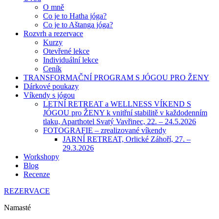
O mně
Co je to Hatha jóga?
Co je to Aštanga jóga?
Rozvrh a rezervace
Kurzy
Otevřené lekce
Individuální lekce
Ceník
TRANSFORMAČNÍ PROGRAM S JÓGOU PRO ŽENY
Dárkové poukazy
Víkendy s jógou
LETNÍ RETREAT a WELLNESS VÍKEND S
JÓGOU pro ŽENY k vnitřní stabilitě v každodenním
tlaku, Aparthotel Svatý Vavřinec, 22. – 24.5.2026
FOTOGRAFIE – zrealizované víkendy
JARNÍ RETREAT, Orlické Záhoří, 27. –
29.3.2026
Workshopy
Blog
Recenze
REZERVACE
Namasté