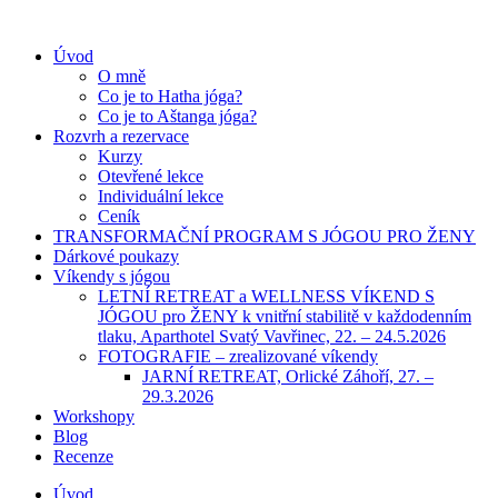
Úvod
O mně
Co je to Hatha jóga?
Co je to Aštanga jóga?
Rozvrh a rezervace
Kurzy
Otevřené lekce
Individuální lekce
Ceník
TRANSFORMAČNÍ PROGRAM S JÓGOU PRO ŽENY
Dárkové poukazy
Víkendy s jógou
LETNÍ RETREAT a WELLNESS VÍKEND S
JÓGOU pro ŽENY k vnitřní stabilitě v každodenním
tlaku, Aparthotel Svatý Vavřinec, 22. – 24.5.2026
FOTOGRAFIE – zrealizované víkendy
JARNÍ RETREAT, Orlické Záhoří, 27. –
29.3.2026
Workshopy
Blog
Recenze
Úvod