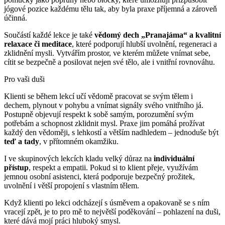
jógové pozice každému tělu tak, aby byla praxe příjemná a zároveň
účinná.
Součástí každé lekce je také
vědomý dech „Pranajáma“ a kvalitní
relaxace či meditace
, které podporují hlubší uvolnění, regeneraci a
zklidnění mysli. Vytvářím prostor, ve kterém můžete vnímat sebe,
cítit se bezpečně a posilovat nejen své tělo, ale i vnitřní rovnováhu.
Pro vaši duši
Klienti se během lekcí učí vědomě pracovat se svým tělem i
dechem, plynout v pohybu a vnímat signály svého vnitřního já.
Postupně objevují respekt k sobě samým, porozumění svým
potřebám a schopnost zklidnit mysl. Praxe jim pomáhá prožívat
každý den vědoměji, s lehkostí a větším nadhledem – jednoduše být
teď a tady
, v přítomném okamžiku.
I ve skupinových lekcích kladu velký důraz na
individuální
přístup
, respekt a empatii. Pokud si to klient přeje, využívám
jemnou osobní asistenci, která podporuje bezpečný prožitek,
uvolnění i větší propojení s vlastním tělem.
Když klienti po lekci odcházejí s úsměvem a opakovaně se s ním
vracejí zpět, je to pro mě to největší poděkování – pohlazení na duši,
které dává mojí práci hluboký smysl.