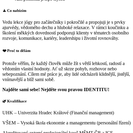
🧘
Co nabízím
Vedu lekce jógy pro začátečníky i pokročilé a propojuji je s prvky
ajurvédy, vědomého dechu a hluboké relaxace. V rámci koučinku a
školení měkkých dovedností podporuji klienty v tématech osobního
rozvoje, komunikace, kariéry, leadershipu i životní rovnováhy.
❤️
Proč to dělám
Protože věřím, že každý člověk může žít s větší lehkostí, radostí a
vědomím vlastní hodnoty. Ať už skrze pohyb, rozhovor nebo
sebepoznání. Cílem mé práce je, aby lidé odcházeli klidnější, jistější,
vnímavější a blíž sami sobě.
Najděte sami sebe! Nejděte svou pravou IDENTITU!
🌿
Kvalifikace
UHK – Univerzita Hradec Králové (Finanční management)
VŠEM – Vysoká škola ekonomie a managementu (personální řízení)
Akreditovaný externí profesionální kouč MŠMT ČR a ICF