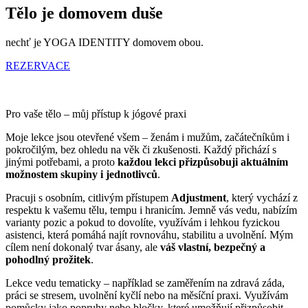
Tělo je domovem duše
nechť je YOGA IDENTITY domovem obou.
REZERVACE
Pro vaše tělo – můj přístup k jógové praxi
Moje lekce jsou otevřené všem – ženám i mužům, začátečníkům i
pokročilým, bez ohledu na věk či zkušenosti. Každý přichází s
jinými potřebami, a proto
každou lekci přizpůsobuji aktuálním
možnostem skupiny i jednotlivců
.
Pracuji s osobním, citlivým přístupem
Adjustment
, který vychází z
respektu k vašemu tělu, tempu i hranicím. Jemně vás vedu, nabízím
varianty pozic a pokud to dovolíte, využívám i lehkou fyzickou
asistenci, která pomáhá najít rovnováhu, stabilitu a uvolnění. Mým
cílem není dokonalý tvar ásany, ale
váš vlastní, bezpečný a
pohodlný prožitek
.
Lekce vedu tematicky – například se zaměřením na zdravá záda,
práci se stresem, uvolnění kyčlí nebo na měsíční praxi. Využívám
pomůcky jako popruhy nebo bločky, které umožňují přizpůsobit