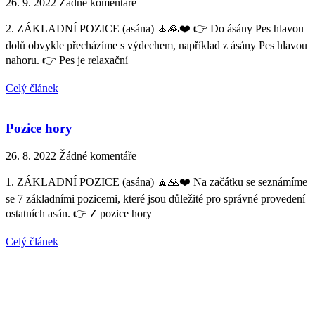
26. 9. 2022
Žádné komentáře
2. ZÁKLADNÍ POZICE (asána) 🧘🙏❤️ 👉 Do ásány Pes hlavou
dolů obvykle přecházíme s výdechem, například z ásány Pes hlavou
nahoru. 👉 Pes je relaxační
Celý článek
Pozice hory
26. 8. 2022
Žádné komentáře
1. ZÁKLADNÍ POZICE (asána) 🧘🙏❤️ Na začátku se seznámíme
se 7 základními pozicemi, které jsou důležité pro správné provedení
ostatních asán. 👉 Z pozice hory
Celý článek
Prev
Předešlý článek
Tělo je domovem duše,