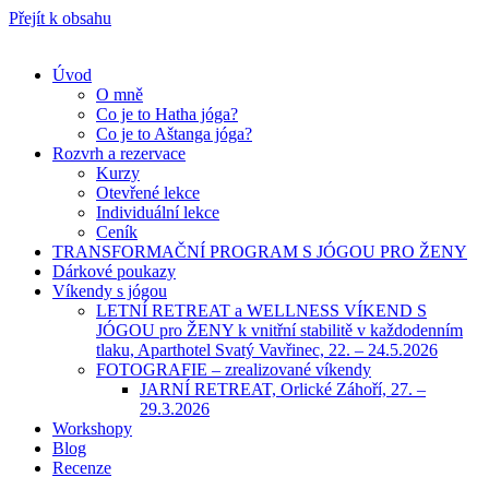
Přejít k obsahu
Úvod
O mně
Co je to Hatha jóga?
Co je to Aštanga jóga?
Rozvrh a rezervace
Kurzy
Otevřené lekce
Individuální lekce
Ceník
TRANSFORMAČNÍ PROGRAM S JÓGOU PRO ŽENY
Dárkové poukazy
Víkendy s jógou
LETNÍ RETREAT a WELLNESS VÍKEND S
JÓGOU pro ŽENY k vnitřní stabilitě v každodenním
tlaku, Aparthotel Svatý Vavřinec, 22. – 24.5.2026
FOTOGRAFIE – zrealizované víkendy
JARNÍ RETREAT, Orlické Záhoří, 27. –
29.3.2026
Workshopy
Blog
Recenze