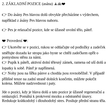
2. ZÁKLADNÍ POZICE (asána) 🧘🙏❤️
👉 Do ásány Pes hlavou dolů obvykle přecházíme s výdechem,
například z ásány Pes hlavou nahoru.
👉 Pes je relaxační pozice, kde se úžasně uvolní tělo, páteř.
❤️ Provedení ❤️:
👉 Ukotvěte se v pozici, rukou se odtlačujte od podložky a zadeček
směřujte dozadu ke stropu jako byste se chtěli zadečkem opřít o
pomyslnou stěnu za námi.
👉 Pupík k páteři, aktivní dolní tělesný zámek, ramena od uší dolů a
lopatky k sobě. Páteř je napřímená.
👉 Nohy jsou na šířku pánve a chodila jsou rovnoběžně. V případě
přílišné tenze na zadní straně dolních končetin, můžete pokrčit
kolena. Můžete nadzvednout i paty.
Jde o pozici, kdy je hlava dolů a tato pozice je úžasně regenerační a
omlazující. Pomáhá k prokrvení mozku a odstranění únavy.
Redukuje krátkodobý i dlouhodobý stres. Posiluje přední stranu těla.