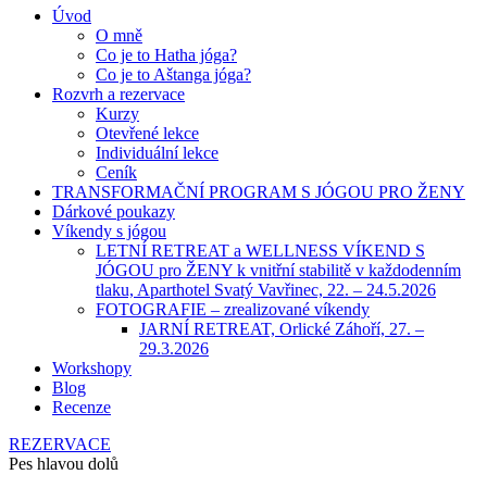
Úvod
O mně
Co je to Hatha jóga?
Co je to Aštanga jóga?
Rozvrh a rezervace
Kurzy
Otevřené lekce
Individuální lekce
Ceník
TRANSFORMAČNÍ PROGRAM S JÓGOU PRO ŽENY
Dárkové poukazy
Víkendy s jógou
LETNÍ RETREAT a WELLNESS VÍKEND S
JÓGOU pro ŽENY k vnitřní stabilitě v každodenním
tlaku, Aparthotel Svatý Vavřinec, 22. – 24.5.2026
FOTOGRAFIE – zrealizované víkendy
JARNÍ RETREAT, Orlické Záhoří, 27. –
29.3.2026
Workshopy
Blog
Recenze
REZERVACE
Pes hlavou dolů